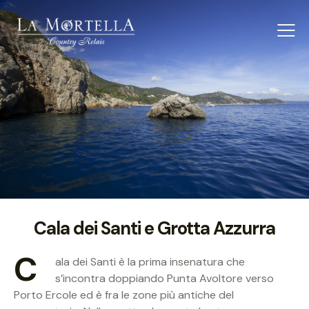
Cala dei Santi e Grotta Azzurra
C
ala dei Santi è la prima insenatura che
s’incontra doppiando Punta Avoltore verso
Porto Ercole ed è fra le zone più antiche del