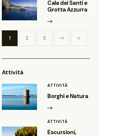
Cala dei Santi e
Grotta Azzurra
1
Next
2
3
Last
Attività
ATTIVITÀ
Borghi e Natura
ATTIVITÀ
Escursioni,