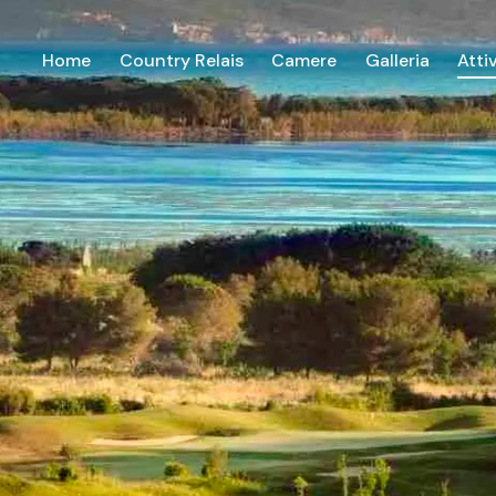
Home
Country Relais
Camere
Galleria
Atti